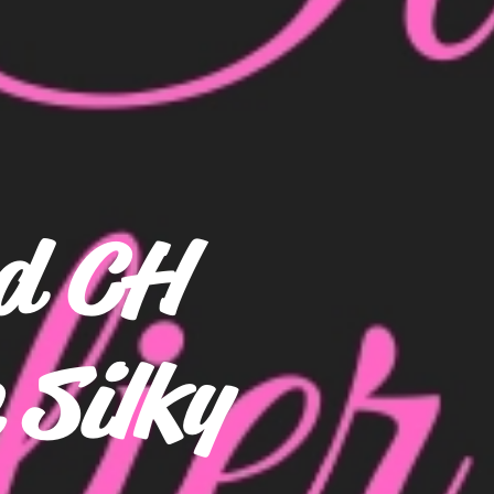
d CH
 Silky