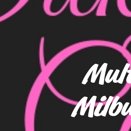
Mul
Milbu