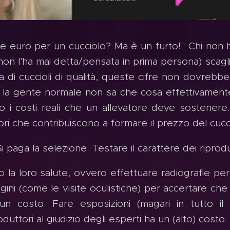
lle euro per un cucciolo? Ma è un furto!" Chi non 
non l'ha mai detta/pensata in prima persona) scagli
a di cuccioli di qualità, queste cifre non dovrebber
 la gente normale non sa che cosa effettivamente 
o i costi reali che un allevatore deve sostenere
ori che contribuiscono a formare il prezzo del cucc
i paga la selezione. Testare il carattere dei riprod
o la loro salute, ovvero effettuare radiografie per 
gini (come le visite oculistiche) per accertare che
un costo. Fare esposizioni (magari in tutto i
oduttori al giudizio degli esperti ha un (alto) costo.