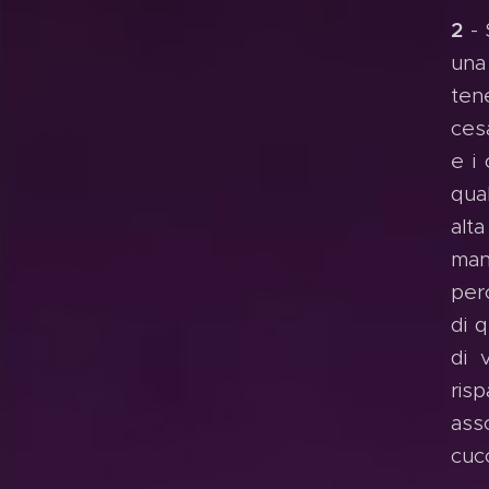
2
- 
una
ten
ces
e i
qua
alt
man
per
di 
di 
risp
asso
cucc