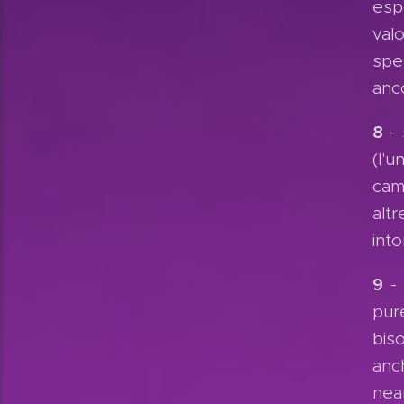
esp
val
spe
anc
8
- 
(l'
cam
alt
int
9
- 
pur
bis
anc
nea