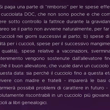
Si paga una parte di "rimborso" per le spese eff
 cucciolata DOC, che non sono poche e che co
ere sotto controllo la fattrice durante la gravida
areo se il parto non avviene naturalmente, per far
 cuccioli nei giorni successivi al parto; b) spese
lità per i cuccioli, spese per il successivo mangi
a qualità), spese relative a vaccinazioni, svermi
tenimento vengono sostenute dall'allevatore f
ché il buon allevatore, che vuole darvi un cucciolo
questa data: sia perché il cucciolo fino a questa 
vivere con madre e fratelli - imparerà le basi d
armierà possibili problemi di carattere in futuro -
lutamente riscontrabili in un cucciolo più giovane. 
ioli ai libri genealogici.