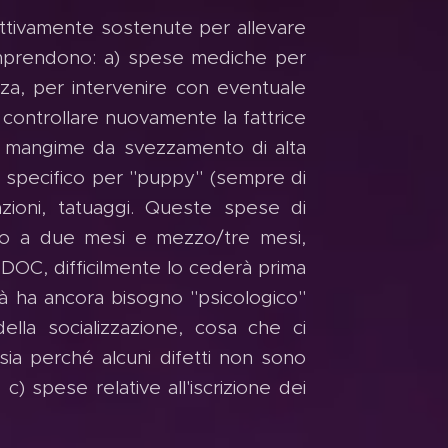
ettivamente sostenute per allevare
mprendono: a) spese mediche per
nza, per intervenire con eventuale
 controllare nuovamente la fattrice
 di mangime da svezzamento di alta
me specifico per "puppy" (sempre di
nazioni, tatuaggi. Queste spese di
ino a due mesi e mezzo/tre mesi,
 DOC, difficilmente lo cederà prima
età ha ancora bisogno "psicologico"
ella socializzazione, cosa che ci
 sia perché alcuni difetti non sono
c) spese relative all'iscrizione dei