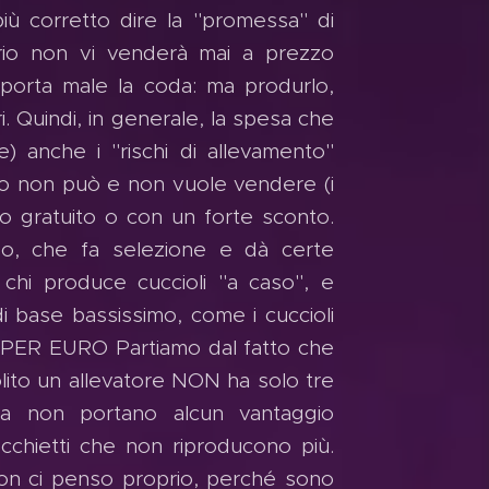
iù corretto dire la "promessa" di
erio non vi venderà mai a prezzo
 porta male la coda: ma produrlo,
i. Quindi, in generale, la spesa che
) anche i "rischi di allevamento"
erio non può e non vuole vendere (i
olo gratuito o con un forte sconto.
ioso, che fa selezione e dà certe
 chi produce cuccioli "a caso", e
 base bassissimo, come i cuccioli
O PER EURO Partiamo dal fatto che
olito un allevatore NON ha solo tre
ra non portano alcun vantaggio
cchietti che non riproducono più.
non ci penso proprio, perché sono