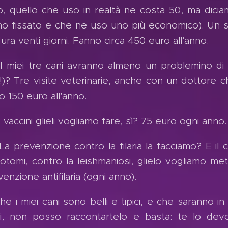
o, quello che uso in realtà ne costa 50, ma dici
o fissato e che ne uso uno più economico). Un sacc
ura venti giorni. Fanno circa 450 euro all'anno.
I miei tre cani avranno almeno un problemino di 
!)? Tre visite veterinarie, anche con un dottore c
o 150 euro all'anno.
I vaccini glieli vogliamo fare, sì? 75 euro ogni anno.
La prevenzione contro la filaria la facciamo? E il 
botomi, contro la leishmaniosi, glielo vogliamo met
enzione antifilaria (ogni anno).
che i miei cani sono belli e tipici, e che saranno in
ici, non posso raccontartelo e basta: te lo devo