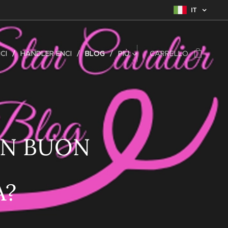
IT
CI
HANDLER ENCI
BLOG
PIÙ
CARRELLO
UN BUON
A?