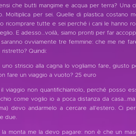
ensi che butti mangime e acqua per terra? Una ciot
o. Moltiplica per sei. Quelle di plastica costano
o ricomprare tutte e sei perché i cani le hanno ros
glio. E adesso...voilà, siamo pronti per far accoppi
, saranno ovviamente tre femmine: che me ne fare
 ristretto? Quindi:
 uno striscio alla cagna lo vogliamo fare, giusto 
on fare un viaggio a vuoto? 25 euro
il viaggio non quantifichiamolo, perché posso es
chio come voglio io a poca distanza da casa...ma 
ma) devo andarmelo a cercare all'estero. Ci pe
te due.
 la monta me la devo pagare: non è che un masch