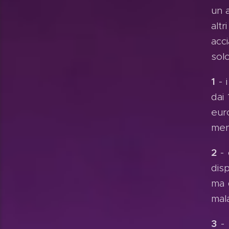
un 
alt
acc
solo
1
- i
dai 
eur
men
2
- 
disp
ma 
mal
3
- 