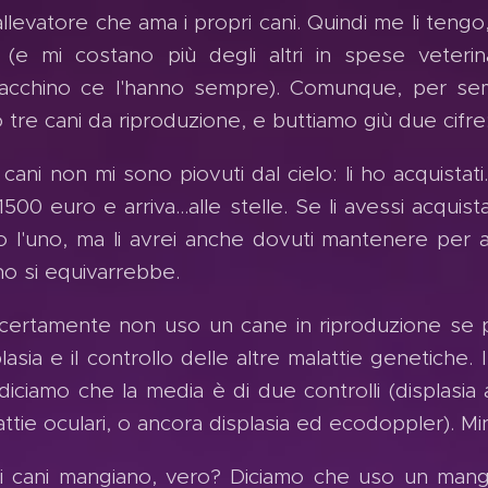
allevatore che ama i propri cani. Quindi me li teng
ri (e mi costano più degli altri in spese veterin
iacchino ce l'hanno sempre). Comunque, per sem
 tre cani da riproduzione, e buttiamo giù due cifre
 cani non mi sono piovuti dal cielo: li ho acquistat
1500 euro e arriva...alle stelle. Se li avessi acquista
o l'uno, ma li avrei anche dovuti mantenere per 
o si equivarrebbe.
certamente non uso un cane in riproduzione se pr
lasia e il controllo delle altre malattie genetiche. 
diciamo che la media è di due controlli (displasia
attie oculari, o ancora displasia ed ecodoppler). 
i cani mangiano, vero? Diciamo che uso un man