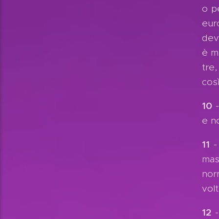
o p
eur
dev
è me
tre
così
10
-
e n
11
- 
mas
nor
vol
12
-