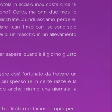
ola in acciaio inox costa circa 15
 meno? Certo, ma ogni due mesi le
icchiate...quindi lasciamo perdere,
are i cani. I miei cani, se sono solo
i di un maschio in un allevamento
per sapere quand'è il giorno giusto
sere così fortunato da trovare un
più spesso (e in certe razze è la
rdo anche minimo una giornata, a
io titolato e famoso copra per i