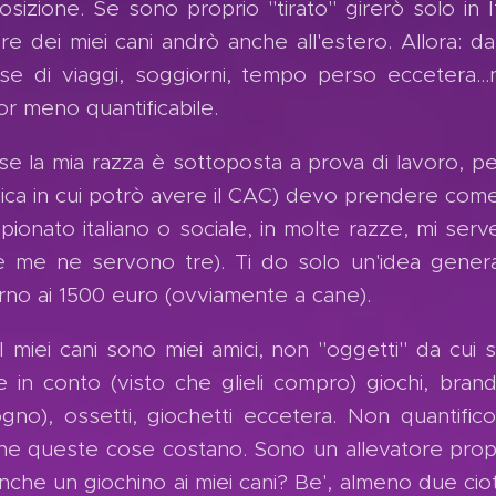
osizione. Se sono proprio "tirato" girerò solo in I
ore dei miei cani andrò anche all'estero. Allora: d
se di viaggi, soggiorni, tempo perso eccetera...n
or meno quantificabile.
se la mia razza è sottoposta a prova di lavoro, per
unica in cui potrò avere il CAC) devo prendere com
pionato italiano o sociale, in molte razze, mi ser
re me ne servono tre). Ti do solo un'idea gener
orno ai 1500 euro (ovviamente a cane).
I miei cani sono miei amici, non "oggetti" da cui 
e in conto (visto che glieli compro) giochi, brand
ogno), ossetti, giochetti eccetera. Non quantific
he queste cose costano. Sono un allevatore prop
nche un giochino ai miei cani? Be', almeno due cio