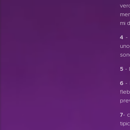
ver
men
mi d
4
- 
uno
son
5
- 
6
- 
fle
prev
7
- 
tip