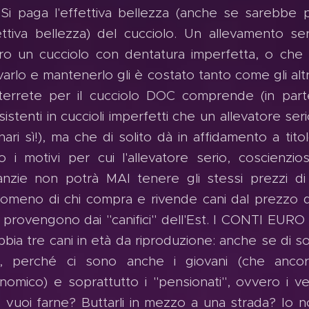
Si paga l'effettiva bellezza (anche se sarebbe p
ettiva bellezza) del cucciolo. Un allevamento s
ero un cucciolo con dentatura imperfetta, o che
varlo e mantenerlo gli è costato tanto come gli altr
terrete per il cucciolo DOC comprende (in parte
sistenti in cuccioli imperfetti che un allevatore s
nari sì!), ma che di solito dà in affidamento a tit
o i motivi per cui l'allevatore serio, coscienz
anzie non potrà MAI tenere gli stessi prezzi di
tomeno di chi compra e rivende cani dal prezzo di
 provengono dai "canifici" dell'Est. I CONTI EUR
bbia tre cani in età da riproduzione: anche se di s
i, perché ci sono anche i giovani (che anco
nomico) e soprattutto i "pensionati", ovvero i ve
 vuoi farne? Buttarli in mezzo a una strada? Io 