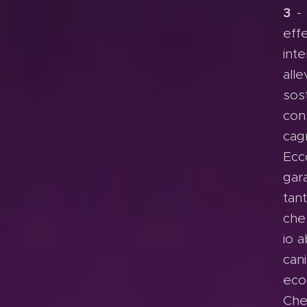
3
- 
eff
int
alle
sos
con
cag
Ecc
gar
tan
che
io a
can
eco
Che