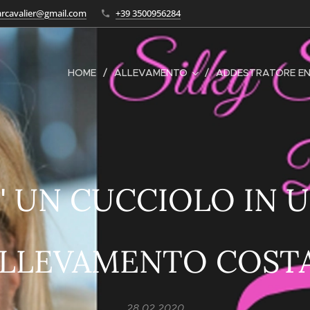
tarcavalier@gmail.com
+39 3500956284
HOME
ALLEVAMENTO
ADDESTRATORE EN
' UN CUCCIOLO IN 
LLEVAMENTO COST
28.02.2020